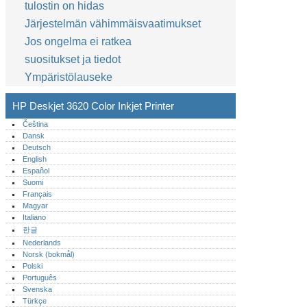
tulostin on hidas
Järjestelmän vähimmäisvaatimukset
Jos ongelma ei ratkea
suositukset ja tiedot
Ympäristölauseke
HP Deskjet 3620 Color Inkjet Printer
Čeština
Dansk
Deutsch
English
Español
Suomi
Français
Magyar
Italiano
한글
Nederlands
Norsk (bokmål)‎
Polski
Português‎
Svenska
Türkçe