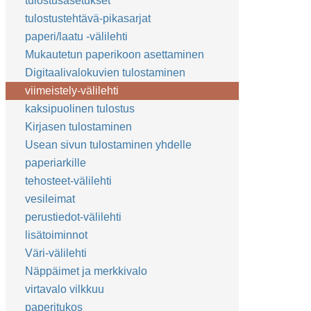
tulostusasetukset
tulostustehtävä-pikasarjat
paperi/laatu -välilehti
Mukautetun paperikoon asettaminen
Digitaalivalokuvien tulostaminen
viimeistely-välilehti
kaksipuolinen tulostus
Kirjasen tulostaminen
Usean sivun tulostaminen yhdelle
paperiarkille
tehosteet-välilehti
vesileimat
perustiedot-välilehti
lisätoiminnot
Väri-välilehti
Näppäimet ja merkkivalo
virtavalo vilkkuu
paperitukos