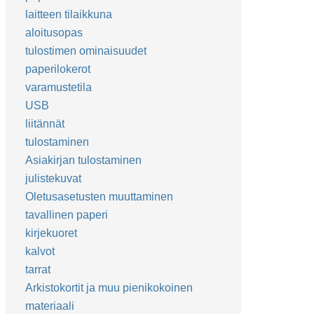
laitteen tilaikkuna
aloitusopas
tulostimen ominaisuudet
paperilokerot
varamustetila
USB
liitännät
tulostaminen
Asiakirjan tulostaminen
julistekuvat
Oletusasetusten muuttaminen
tavallinen paperi
kirjekuoret
kalvot
tarrat
Arkistokortit ja muu pienikokoinen
materiaali