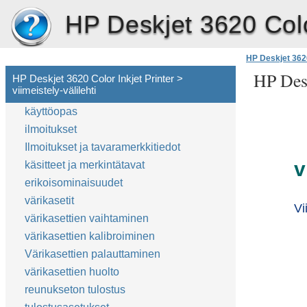
HP Deskjet 3620 Color
HP Deskjet 3620
HP Desk
HP Deskjet 3620 Color Inkjet Printer >
viimeistely-välilehti
käyttöopas
ilmoitukset
Ilmoitukset ja tavaramerkkitiedot
v
käsitteet ja merkintätavat
erikoisominaisuudet
värikasetit
Vi
värikasettien vaihtaminen
värikasettien kalibroiminen
Värikasettien palauttaminen
värikasettien huolto
reunukseton tulostus