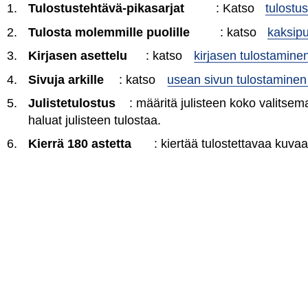
1.
Tulostustehtävä-pikasarjat
: Katso
tulostu
2.
Tulosta molemmille puolille
: katso
kaksipu
3.
Kirjasen asettelu
: katso
kirjasen tulostamine
4.
Sivuja arkille
: katso
usean sivun tulostaminen 
5.
Julistetulostus
: määritä julisteen koko valitsem
haluat julisteen tulostaa.
6.
Kierrä 180 astetta
: kiertää tulostettavaa kuvaa