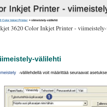
 Inkjet Printer -
viimeistel
 Color Inkjet Printer
>
viimeistely-välilehti
jet 3620 Color Inkjet Printer -
viimeistely-
iimeistely-välilehti
imeistely
-välilehdellä voit määrittää seuraavat asetukse