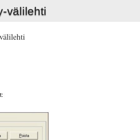
y-välilehti
välilehti
t: