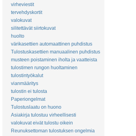
virheviestit
tervehdyskortit
valokuvat
silitettävät siirtokuvat
huolto
värikasettien automaattinen puhdistus
Tulostuskasettien manuaalinen puhdistus
musteen poistaminen iholta ja vaatteista
tulostimen rungon huoltaminen
tulostintyökalut
vianmääritys
tulostin ei tulosta
Paperiongelmat
Tulostuslaatu on huono
Asiakirja tulostuu virheellisesti
valokuvat eivät tulostu oikein
Reunuksettoman tulostuksen ongelmia