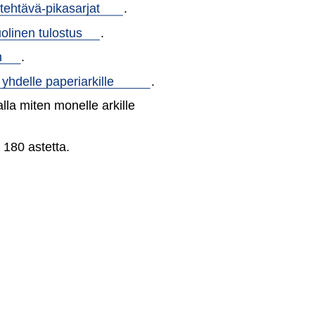
stehtävä-pikasarjat
.
olinen tulostus
.
n
.
yhdelle paperiarkille
.
alla miten monelle arkille
 180 astetta.