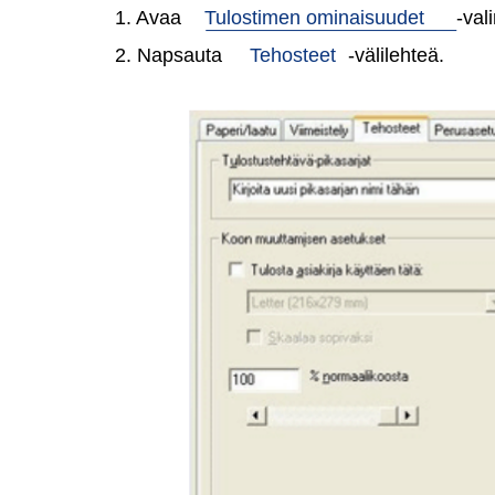
1. Avaa
Tulostimen ominaisuudet
-val
2. Napsauta
Tehosteet
-välilehteä.