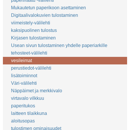
paperi/laatu -välilehti
Mukautetun paperikoon asettaminen
Digitaalivalokuvien tulostaminen
viimeistely-välilehti
kaksipuolinen tulostus
Kirjasen tulostaminen
Usean sivun tulostaminen yhdelle paperiarkille
tehosteet-välilehti
vesileimat
perustiedot-välilehti
lisätoiminnot
Väri-välilehti
Näppäimet ja merkkivalo
virtavalo vilkkuu
paperitukos
laitteen tilaikkuna
aloitusopas
tulostimen ominaisuudet