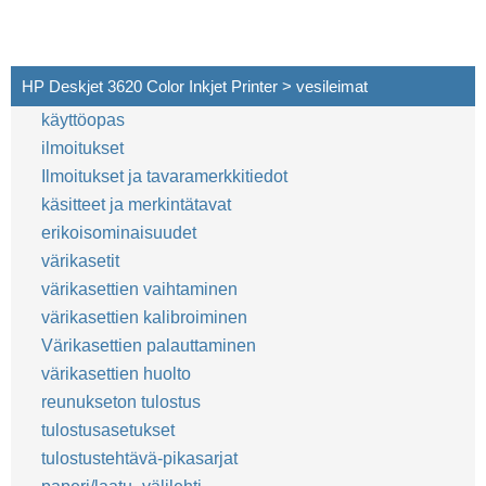
HP Deskjet 3620 Color Inkjet Printer > vesileimat
käyttöopas
ilmoitukset
Ilmoitukset ja tavaramerkkitiedot
käsitteet ja merkintätavat
erikoisominaisuudet
värikasetit
värikasettien vaihtaminen
värikasettien kalibroiminen
Värikasettien palauttaminen
värikasettien huolto
reunukseton tulostus
tulostusasetukset
tulostustehtävä-pikasarjat