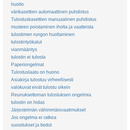
huolto
värikasettien automaattinen puhdistus
Tulostuskasettien manuaalinen puhdistus
musteen poistaminen iholta ja vaatteista
tulostimen rungon huoltaminen
tulostintyökalut
vianmääritys
tulostin ei tulosta
Paperiongelmat
Tulostuslaatu on huono
Asiakirja tulostuu virheellisesti
valokuvat eivät tulostu oikein
Reunuksettoman tulostuksen ongelmia
tulostin on hidas
Järjestelmän vähimmäisvaatimukset
Jos ongelma ei ratkea
suositukset ja tiedot