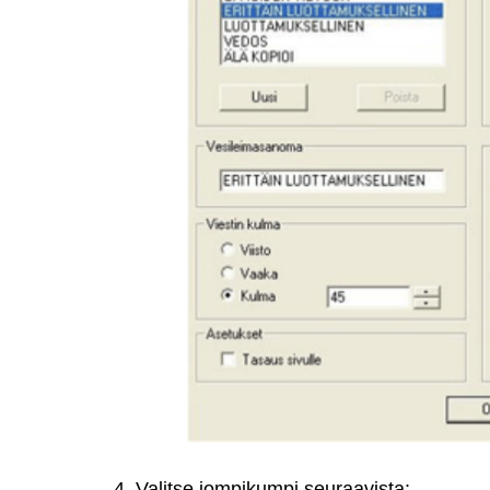
4. Valitse jompikumpi seuraavista: