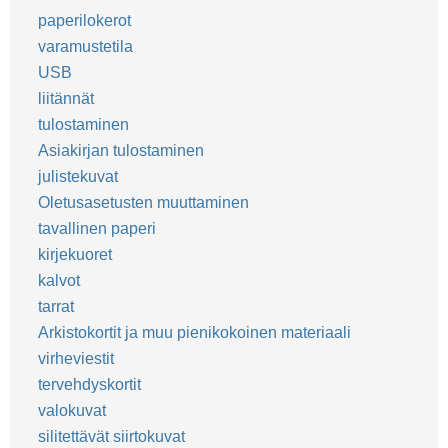
paperilokerot
varamustetila
USB
liitännät
tulostaminen
Asiakirjan tulostaminen
julistekuvat
Oletusasetusten muuttaminen
tavallinen paperi
kirjekuoret
kalvot
tarrat
Arkistokortit ja muu pienikokoinen materiaali
virheviestit
tervehdyskortit
valokuvat
silitettävät siirtokuvat