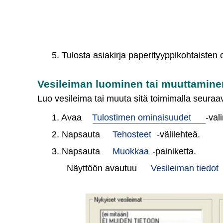
5. Tulosta asiakirja paperityyppikohtaisten
Vesileiman luominen tai muuttamine
Luo vesileima tai muuta sitä toimimalla seuraav
1. Avaa
Tulostimen ominaisuudet
-val
2. Napsauta
Tehosteet
-välilehteä.
3. Napsauta
Muokkaa
-painiketta.
Näyttöön avautuu
Vesileiman tiedot