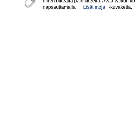
hiiren oikealla painikkeella. Avaa valitun ko
napsauttamalla
Lisätietoja
-kuvaketta.