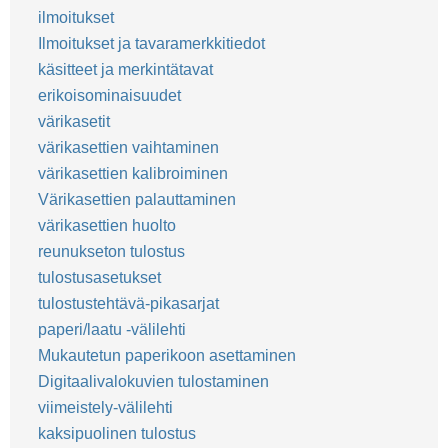
ilmoitukset
Ilmoitukset ja tavaramerkkitiedot
käsitteet ja merkintätavat
erikoisominaisuudet
värikasetit
värikasettien vaihtaminen
värikasettien kalibroiminen
Värikasettien palauttaminen
värikasettien huolto
reunukseton tulostus
tulostusasetukset
tulostustehtävä-pikasarjat
paperi/laatu -välilehti
Mukautetun paperikoon asettaminen
Digitaalivalokuvien tulostaminen
viimeistely-välilehti
kaksipuolinen tulostus