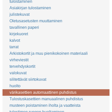
tulostaminen
Asiakirjan tulostaminen
julistekuvat
Oletusasetusten muuttaminen
tavallinen paperi
kirjekuoret
kalvot
tarrat
Arkistokortit ja muu pienikokoinen materiaali
virheviestit
tervehdyskortit
valokuvat
silitettävät siirtokuvat
huolto
värikasettien automaattinen puhdistus
Tulostuskasettien manuaalinen puhdistus
musteen poistaminen iholta ja vaatteista
tulostimen rungon huoltaminen