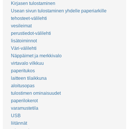
Kirjasen tulostaminen
Usean sivun tulostaminen yhdelle paperiarkille
tehosteet-välilehti
vesileimat
perustiedot-välilehti
lisätoiminnot
Väri-välilehti
Näppäimet ja merkkivalo
virtavalo vilkkuu
paperitukos
laitteen tilaikkuna
aloitusopas
tulostimen ominaisuudet
paperilokerot
varamustetila
USB
liitännät