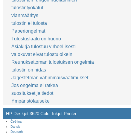
tulostintyökalut
vianmääritys
tulostin ei tulosta
Paperiongelmat
Tulostuslaatu on huono
Asiakirja tulostuu virheellisesti
valokuvat eivät tulostu oikein
Reunuksettoman tulostuksen ongelmia
tulostin on hidas
Järjestelmän vähimmäisvaatimukset
Jos ongelma ei ratkea
suositukset ja tiedot
Ympäristölauseke
HP Deskjet 3620 Color Inkjet Printer
Čeština
Dansk
Deutsch