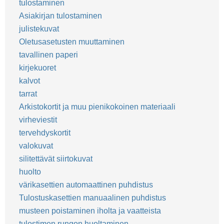
tulostaminen
Asiakirjan tulostaminen
julistekuvat
Oletusasetusten muuttaminen
tavallinen paperi
kirjekuoret
kalvot
tarrat
Arkistokortit ja muu pienikokoinen materiaali
virheviestit
tervehdyskortit
valokuvat
silitettävät siirtokuvat
huolto
värikasettien automaattinen puhdistus
Tulostuskasettien manuaalinen puhdistus
musteen poistaminen iholta ja vaatteista
tulostimen rungon huoltaminen