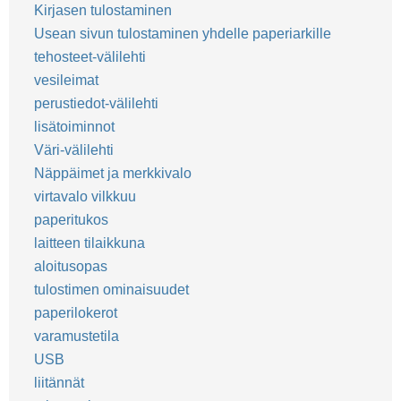
Kirjasen tulostaminen
Usean sivun tulostaminen yhdelle paperiarkille
tehosteet-välilehti
vesileimat
perustiedot-välilehti
lisätoiminnot
Väri-välilehti
Näppäimet ja merkkivalo
virtavalo vilkkuu
paperitukos
laitteen tilaikkuna
aloitusopas
tulostimen ominaisuudet
paperilokerot
varamustetila
USB
liitännät