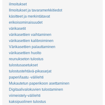
ilmoitukset
Ilmoitukset ja tavaramerkkitiedot
käsitteet ja merkintätavat
erikoisominaisuudet
värikasetit
värikasettien vaihtaminen
värikasettien kalibroiminen
Värikasettien palauttaminen
värikasettien huolto
reunukseton tulostus
tulostusasetukset
tulostustehtävä-pikasarjat
paperi/laatu -välilehti
Mukautetun paperikoon asettaminen
Digitaalivalokuvien tulostaminen
viimeistely-välilehti
kaksipuolinen tulostus