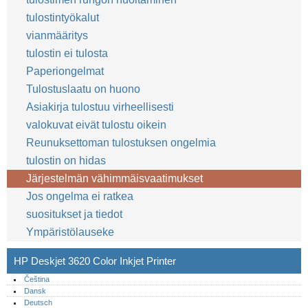
tulostintyökalut
vianmääritys
tulostin ei tulosta
Paperiongelmat
Tulostuslaatu on huono
Asiakirja tulostuu virheellisesti
valokuvat eivät tulostu oikein
Reunuksettoman tulostuksen ongelmia
tulostin on hidas
Järjestelmän vähimmäisvaatimukset
Jos ongelma ei ratkea
suositukset ja tiedot
Ympäristölauseke
HP Deskjet 3620 Color Inkjet Printer
Čeština
Dansk
Deutsch