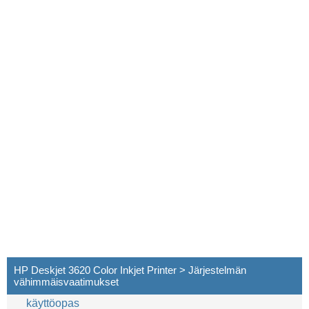
HP Deskjet 3620 Color Inkjet Printer > Järjestelmän
vähimmäisvaatimukset
käyttöopas