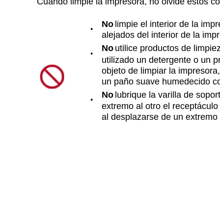
Cuando limpie la impresora, no olvide estos c
No
limpie el interior de la im
●
alejados del interior de la imp
No
utilice productos de limpie
●
utilizado un detergente o un p
objeto de limpiar la impresora
un paño suave humedecido c
No
lubrique la varilla de sopo
●
extremo al otro el receptáculo
al desplazarse de un extremo a