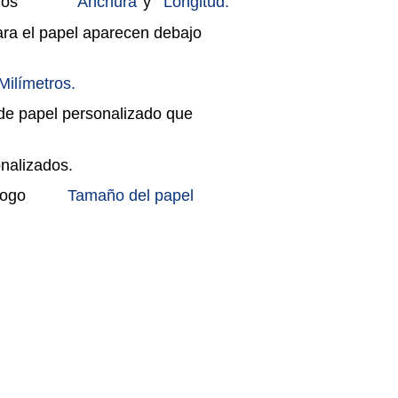
ros
Anchura
y
Longitud.
ra el papel aparecen debajo
Milímetros.
de papel personalizado que
nalizados.
logo
Tamaño del papel