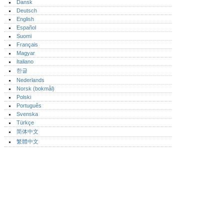
Dansk
Deutsch
English
Español
Suomi
Français
Magyar
Italiano
한글
Nederlands
Norsk (bokmål)‎
Polski
Português‎
Svenska
Türkçe
简体中文
繁體中文