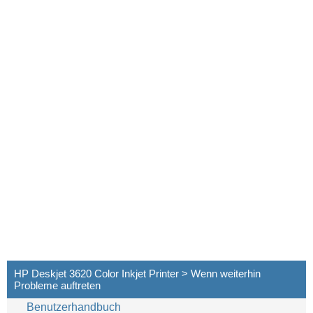
HP Deskjet 3620 Color Inkjet Printer > Wenn weiterhin
Probleme auftreten
Benutzerhandbuch