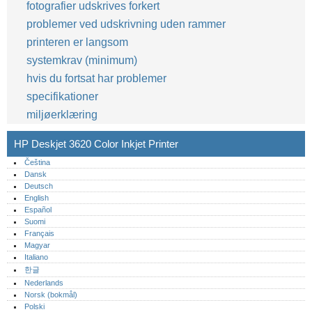
fotografier udskrives forkert
problemer ved udskrivning uden rammer
printeren er langsom
systemkrav (minimum)
hvis du fortsat har problemer
specifikationer
miljøerklæring
HP Deskjet 3620 Color Inkjet Printer
Čeština
Dansk
Deutsch
English
Español
Suomi
Français
Magyar
Italiano
한글
Nederlands
Norsk (bokmål)‎
Polski