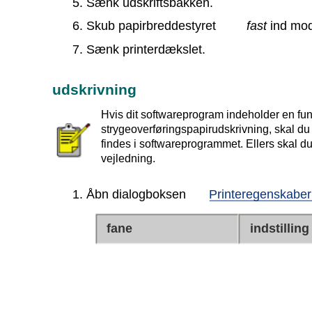
5. Sænk udskriftsbakken.
6. Skub papirbreddestyret
fast
ind mod
7. Sænk printerdækslet.
udskrivning
Hvis dit softwareprogram indeholder en funk
strygeoverføringspapirudskrivning, skal du
findes i softwareprogrammet. Ellers skal 
vejledning.
1. Åbn dialogboksen
Printeregenskaber
fane
indstilling