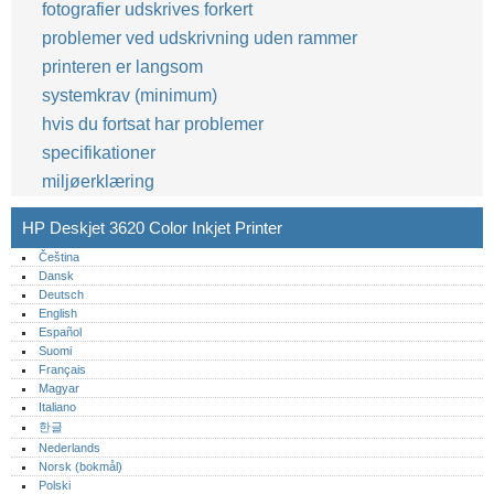
fotografier udskrives forkert
problemer ved udskrivning uden rammer
printeren er langsom
systemkrav (minimum)
hvis du fortsat har problemer
specifikationer
miljøerklæring
HP Deskjet 3620 Color Inkjet Printer
Čeština
Dansk
Deutsch
English
Español
Suomi
Français
Magyar
Italiano
한글
Nederlands
Norsk (bokmål)‎
Polski