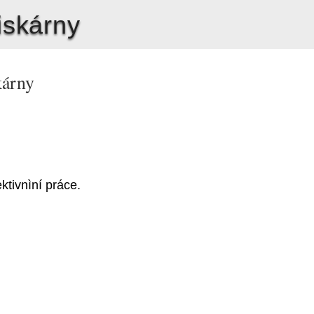
iskárny
kárny
ktivnìní práce.