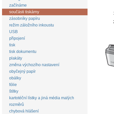
začínáme
součásti tiskárny
zásobníky papíru
režim záložního inkoustu
USB
připojení
tisk
tisk dokumentu
plakáty
změna výchozího nastavení
obyčejný papír
obálky
fólie
štítky
kartotéční lístky a jiná média malých
rozměrů
chybová hlášení