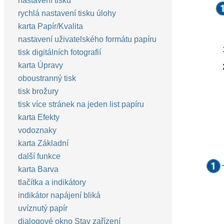
nastavení tisku
rychlá nastavení tisku úlohy
karta Papír/Kvalita
nastavení uživatelského formátu papíru
tisk digitálních fotografií
karta Úpravy
oboustranný tisk
tisk brožury
tisk více stránek na jeden list papíru
karta Efekty
vodoznaky
karta Základní
další funkce
karta Barva
tlačítka a indikátory
indikátor napájení bliká
uvíznutý papír
dialogové okno Stav zařízení