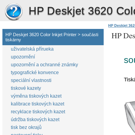
HP Deskjet 3620 Color
HP Deskjet 3620
HP Desk
HP Deskjet 3620 Color Inkjet Printer > součásti
tiskárny
uživatelská přírueka
upozornění
so
upozornění a ochranné známky
typografické konvence
Tisk
speciální vlastnosti
tiskové kazety
výměna tiskových kazet
kalibrace tiskových kazet
recyklace tiskových kazet
údržba tiskových kazet
tisk bez okrajů