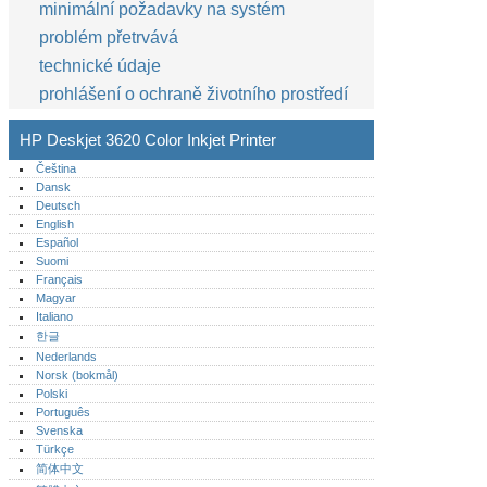
minimální požadavky na systém
problém přetrvává
technické údaje
prohlášení o ochraně životního prostředí
HP Deskjet 3620 Color Inkjet Printer
Čeština
Dansk
Deutsch
English
Español
Suomi
Français
Magyar
Italiano
한글
Nederlands
Norsk (bokmål)‎
Polski
Português‎
Svenska
Türkçe
简体中文