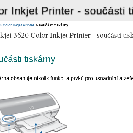
 Inkjet Printer -
součásti t
 Color Inkjet Printer
>
součásti tiskárny
jet 3620 Color Inkjet Printer -
součásti tis
učásti tiskárny
árna obsahuje nìkolik funkcí a prvkù pro usnadnìní a zefe