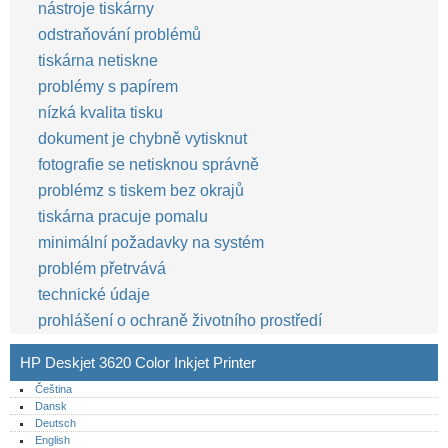
nástroje tiskárny
odstraňování problémů
tiskárna netiskne
problémy s papírem
nízká kvalita tisku
dokument je chybně vytisknut
fotografie se netisknou správně
problémz s tiskem bez okrajů
tiskárna pracuje pomalu
minimální požadavky na systém
problém přetrvává
technické údaje
prohlášení o ochraně životního prostředí
HP Deskjet 3620 Color Inkjet Printer
Čeština
Dansk
Deutsch
English