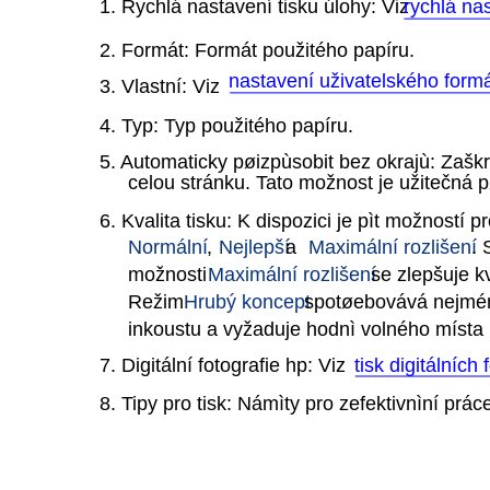
1. Rychlá nastavení tisku úlohy: Viz
rychlá nas
2. Formát: Formát použitého papíru.
nastavení uživatelského form
3. Vlastní: Viz
4. Typ: Typ použitého papíru.
5. Automaticky pøizpùsobit bez okrajù: Zaškrt
celou stránku. Tato možnost je užitečná p
6. Kvalita tisku: K dispozici je pìt možností pr
Normální
,
Nejlepší
a
Maximální rozlišení
. 
možnosti
Maximální rozlišení
se zlepšuje kv
Režim
Hrubý koncept
spotøebovává nejmén
inkoustu a vyžaduje hodnì volného místa 
7. Digitální fotografie hp: Viz
tisk digitálních 
8. Tipy pro tisk: Námìty pro zefektivnìní prác