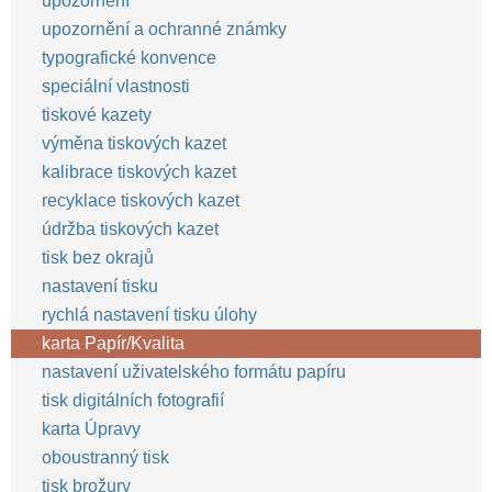
upozornění
upozornění a ochranné známky
typografické konvence
speciální vlastnosti
tiskové kazety
výměna tiskových kazet
kalibrace tiskových kazet
recyklace tiskových kazet
údržba tiskových kazet
tisk bez okrajů
nastavení tisku
rychlá nastavení tisku úlohy
karta Papír/Kvalita
nastavení uživatelského formátu papíru
tisk digitálních fotografií
karta Úpravy
oboustranný tisk
tisk brožury