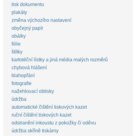
tisk dokumentu
plakáty
změna výchozího nastavení
obyčejný papír
obálky
fólie
štítky
kartotéční lístky a jiná média malých rozměrů
chybová hlášení
blahopřání
fotografie
nažehlovací obtisky
údržba
automatické čištění tiskových kazet
ruční čištění tiskových kazet
odstranění inkoustu z pokožky či oděvu
údržba skříně tiskárny