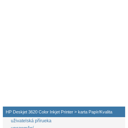
HP Deskjet 3620 Color Inkjet Printer > karta Papír/Kvalita
uživatelská přírueka